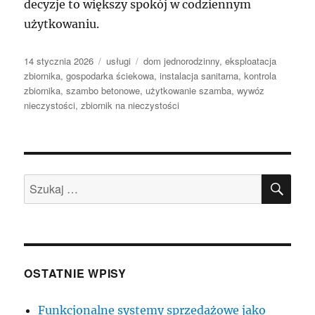
decyzje to większy spokój w codziennym
użytkowaniu.
Data
Kategorie
Tagi
14 stycznia 2026
usługi
dom jednorodzinny
,
eksploatacja
publikacji
zbiornika
,
gospodarka ściekowa
,
instalacja sanitarna
,
kontrola
zbiornika
,
szambo betonowe
,
użytkowanie szamba
,
wywóz
nieczystości
,
zbiornik na nieczystości
SZU
Szukaj:
OSTATNIE WPISY
Funkcjonalne systemy sprzedażowe jako