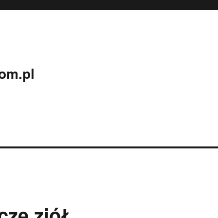
om.pl
cze ziół