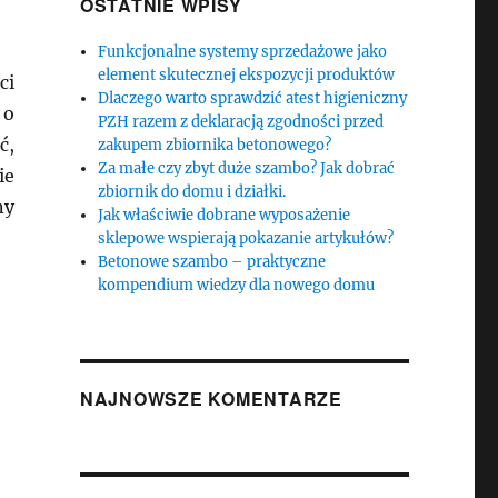
OSTATNIE WPISY
Funkcjonalne systemy sprzedażowe jako
element skutecznej ekspozycji produktów
ci
Dlaczego warto sprawdzić atest higieniczny
 o
PZH razem z deklaracją zgodności przed
ć,
zakupem zbiornika betonowego?
Za małe czy zbyt duże szambo? Jak dobrać
ie
zbiornik do domu i działki.
ny
Jak właściwie dobrane wyposażenie
sklepowe wspierają pokazanie artykułów?
Betonowe szambo – praktyczne
kompendium wiedzy dla nowego domu
NAJNOWSZE KOMENTARZE