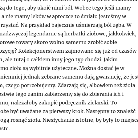
żą do tego, aby ukoić nimi ból. Wobec tego jeśli mamy
, a nie mamy leków w apteczce to śmiało jesteśmy w
orzystać. Na przykład bajecznie uśmierzają ból zęba. W
 nadzwyczaj legendarne są herbatki ziołowe, jakkolwiek,
otowe towary skoro wolno samemu zrobić sobie
zycję? Kolekcjonerstwem zajmowano się już od czasów
, ale tutaj o całkiem inny jego typ chodzi. Jakim
o zioła są wybitnie użyteczne. Można dostać je w
 niemniej jednak zebrane samemu dają gwarancję, że jes
m, czego potrzebujemy. Zdarzają się, albowiem też zioła
pstwie tego zanim zabierzemy się do zbierania ich i
mu, należałoby zakupić podręcznik zielarski. To
że być uważane za pierwszy krok. Następny to znaleźć
ogą rosnąć zioła. Niesłychanie istotne, by były to miejsc
yste.