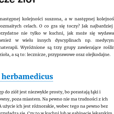
następnej kolejności suszona, a w następnej kolejnoś
zmaitych celach. O co gra się toczy? Jak najbardziej
przydatne nie tylko w kuchni, jak może się wydawa
wnież w wielu innych dyscyplinach np. medycyn
materapii. Wyróżnione są trzy grupy zawierające rośli
zioła, a są to: lecznicze, przyprawowe oraz olejkodajne.
 herbamedicus
p do ziół jest niezwykle prosty, bo porastają łąki i
owny, poza miastem. Na pewno nie ma trudności z ich
 użycie ich jest różnorakie, wobec tego na pewno bez
rzydadzą się. Czy to w kuchni lub w gabinecie lekarskim.