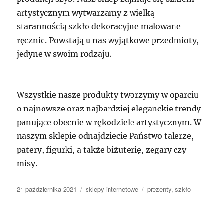
artystycznym wytwarzamy z wielką
starannością szkło dekoracyjne malowane
ręcznie. Powstają u nas wyjątkowe przedmioty,
jedyne w swoim rodzaju.
Wszystkie nasze produkty tworzymy w oparciu
o najnowsze oraz najbardziej eleganckie trendy
panujące obecnie w rękodziele artystycznym. W
naszym sklepie odnajdziecie Państwo talerze,
patery, figurki, a także biżuterię, zegary czy
misy.
Data
Kategorie
Tagi
21 października 2021
sklepy internetowe
prezenty
,
szkło
publikacji