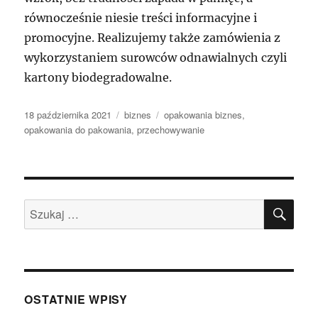
równocześnie niesie treści informacyjne i
promocyjne. Realizujemy także zamówienia z
wykorzystaniem surowców odnawialnych czyli
kartony biodegradowalne.
Data
Kategorie
Tagi
18 października 2021
biznes
opakowania biznes
,
publikacji
opakowania do pakowania
,
przechowywanie
SZU
Szukaj:
OSTATNIE WPISY