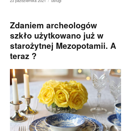
Data
Kategorie
23 października 2021
usługi
publikacji
Zdaniem archeologów
szkło użytkowano już w
starożytnej Mezopotamii. A
teraz ?