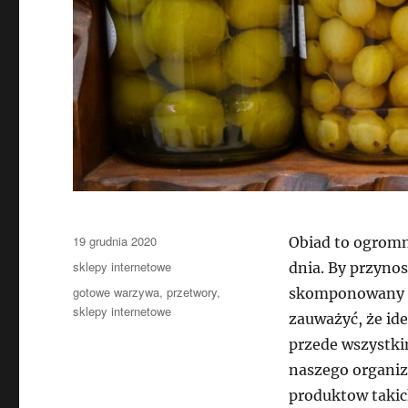
Data
19 grudnia 2020
Obiad to ogromn
publikacji
Kategorie
sklepy internetowe
dnia. By przynos
Tagi
gotowe warzywa
,
przetwory
,
skomponowany z
sklepy internetowe
zauważyć, że ide
przede wszystkim
naszego organizm
produktow takic