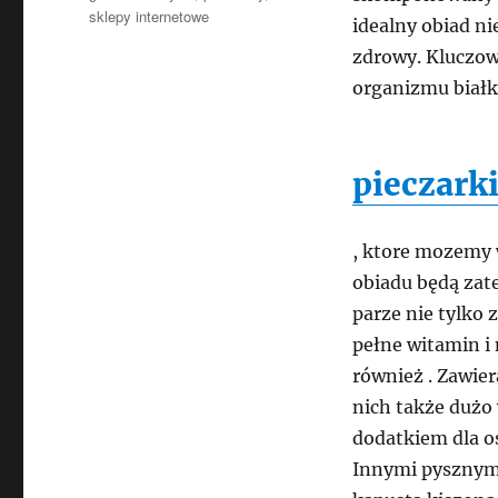
sklepy internetowe
idealny obiad ni
zdrowy. Kluczow
organizmu białko
pieczark
, ktore mozemy
obiadu będą zat
parze nie tylko 
pełne witamin i
również . Zawie
nich także dużo
dodatkiem dla os
Innymi pysznymi