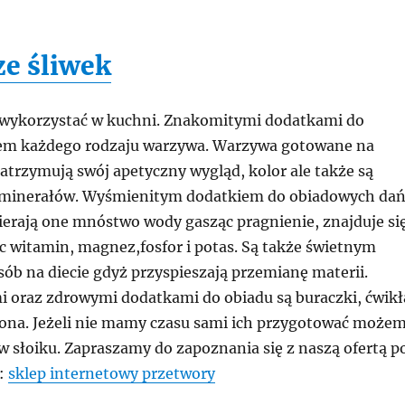
ze śliwek
 wykorzystać w kuchni. Znakomitymi dodatkami do
tem każdego rodzaju warzywa. Warzywa gotowane na
zatrzymują swój apetyczny wygląd, kolor ale także są
i minerałów. Wyśmienitym dodatkiem do obiadowych da
wierają one mnóstwo wody gasząc pragnienie, znajduje si
c witamin, magnez,fosfor i potas. Są także świetnym
ób na diecie gdyż przyspieszają przemianę materii.
 oraz zdrowymi dodatkami do obiadu są buraczki, ćwikł
zona. Jeżeli nie mamy czasu sami ich przygotować może
w słoiku. Zapraszamy do zapoznania się z naszą ofertą p
k:
sklep internetowy przetwory