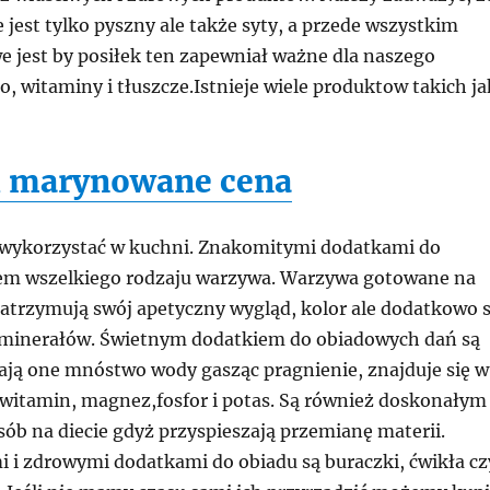
e jest tylko pyszny ale także syty, a przede wszystkim
e jest by posiłek ten zapewniał ważne dla naszego
, witaminy i tłuszcze.Istnieje wiele produktow takich ja
i marynowane cena
 wykorzystać w kuchni. Znakomitymi dodatkami do
em wszelkiego rodzaju warzywa. Warzywa gotowane na
zatrzymują swój apetyczny wygląd, kolor ale dodatkowo 
 minerałów. Świetnym dodatkiem do obiadowych dań są
rają one mnóstwo wody gasząc pragnienie, znajduje się w
 witamin, magnez,fosfor i potas. Są również doskonałym
ób na diecie gdyż przyspieszają przemianę materii.
 i zdrowymi dodatkami do obiadu są buraczki, ćwikła cz