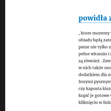
powidła 
, ktore mozemy
obiadu będą za
parze nie tylko 
pełne witamin 
są również . Za
w nich także mo
dodatkiem dla os
Innymi pysznymi
czy kapusta kis
kupić je gotowe 
kliknięciu w lin