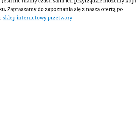
. Jeśli nie mamy czasu sami ich przyrządzić możemy kupi
ku. Zapraszamy do zapoznania się z naszą ofertą po
k:
sklep internetowy przetwory