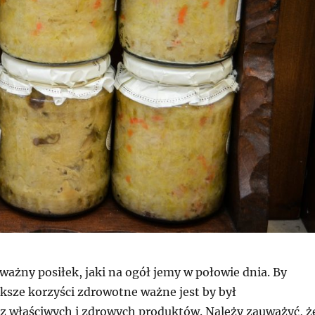
ważny posiłek, jaki na ogół jemy w połowie dnia. By
ksze korzyści zdrowotne ważne jest by był
właściwych i zdrowych produktów. Należy zauważyć, ż