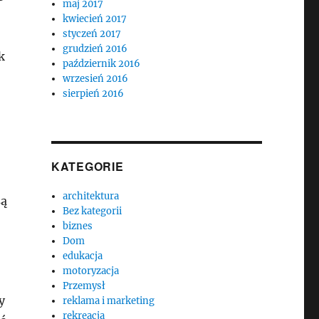
maj 2017
kwiecień 2017
styczeń 2017
grudzień 2016
k
październik 2016
wrzesień 2016
sierpień 2016
KATEGORIE
architektura
są
Bez kategorii
biznes
Dom
edukacja
motoryzacja
Przemysł
y
reklama i marketing
rekreacja