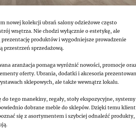
em nowej kolekcji ubrań salony odzieżowe często
rój wnętrza. Nie chodzi wyłącznie o estetykę, ale
ą prezentację produktów i wygodniejsze prowadzenie
łą przestrzeń sprzedażową.
ana aranżacja pomaga wyróżnić nowości, promocje ora
lementy oferty. Ubrania, dodatki i akcesoria prezentowa
wystawach sklepowych, ale także wewnątrz lokalu.
ę do tego manekiny, regały, stoły ekspozycyjne, systemy
powiednio dobrane meble do sklepów. Dzięki temu klient
poznać się z asortymentem i szybciej odnaleźć produkty,
ują.