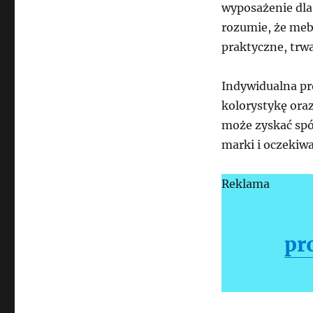
wyposażenie dla
rozumie, że mebl
praktyczne, trwa
Indywidualna pr
kolorystykę ora
może zyskać spó
marki i oczekiw
Reklama
pr