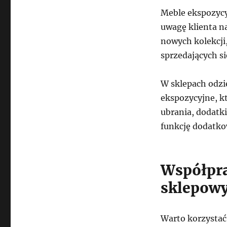
Meble ekspozycy
uwagę klienta na
nowych kolekcji
sprzedających si
W sklepach odzi
ekspozycyjne, k
ubrania, dodatki
funkcję dodatk
Współpra
sklepow
Warto korzystać 