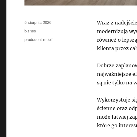
Data
5 sierpnia 2026
Wraz z nadejści
publikacji
Kategorie
biznes
modernizują wyst
Tagi
producent mebli
również o lepsz
klienta przez ca
Dobrze zaplanow
najważniejsze e
są nie tylko na 
Wykorzystuje si
ścienne oraz od
może łatwiej za
które go interes