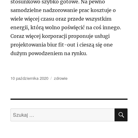
stosunkowo szybko gotowe. Na pewno
samodzielne nadzorowanie prac kosztuje o
wiele więcej czasu oraz przede wszystkim
energii, którą wolno poświęcić na coś innego.
Coraz więcej korporacji proponuje usługi
projektowania biur fit-out i cieszą się one
dużym powodzeniem na rynku.
Data
Kategorie
10 października 2020
zdrowie
publikacji
SZU
Szukaj: