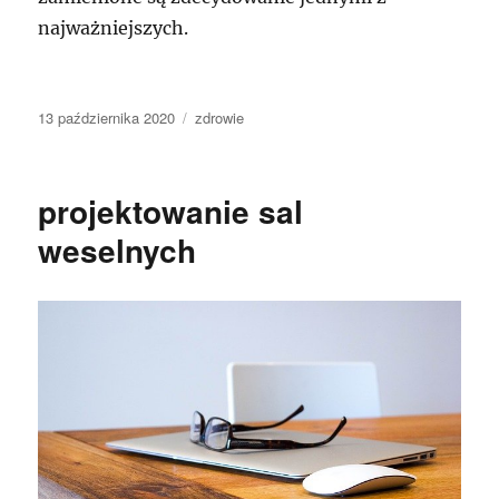
najważniejszych.
Data
Kategorie
13 października 2020
zdrowie
publikacji
projektowanie sal
weselnych