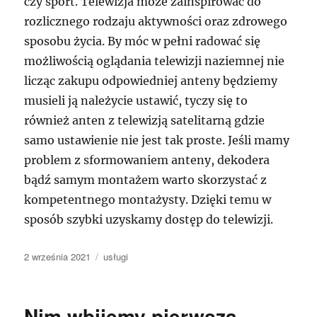
czy sport. Telewizja może zainspirować do
rozlicznego rodzaju aktywności oraz zdrowego
sposobu życia. By móc w pełni radować się
możliwością oglądania telewizji naziemnej nie
licząc zakupu odpowiedniej anteny będziemy
musieli ją należycie ustawić, tyczy się to
również anten z telewizją satelitarną gdzie
samo ustawienie nie jest tak proste. Jeśli mamy
problem z sformowaniem anteny, dekodera
bądź samym montażem warto skorzystać z
kompetentnego montażysty. Dzięki temu w
sposób szybki uzyskamy dostęp do telewizji.
Data
Kategorie
2 września 2021
usługi
publikacji
Nim wbijemy pierwszą