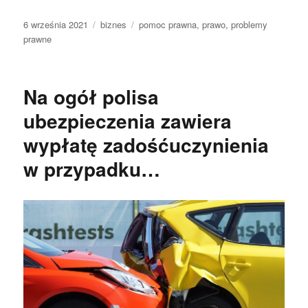
Data
Kategorie
Tagi
6 września 2021
biznes
pomoc prawna
,
prawo
,
problemy
publikacji
prawne
Na ogół polisa
ubezpieczenia zawiera
wypłatę zadośćuczynienia
w przypadku…