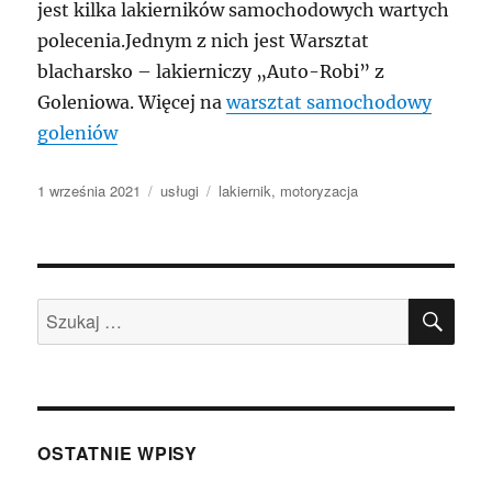
jest kilka lakierników samochodowych wartych
polecenia.Jednym z nich jest Warsztat
blacharsko – lakierniczy „Auto-Robi” z
Goleniowa. Więcej na
warsztat samochodowy
goleniów
Data
Kategorie
Tagi
1 września 2021
usługi
lakiernik
,
motoryzacja
publikacji
SZU
Szukaj:
OSTATNIE WPISY