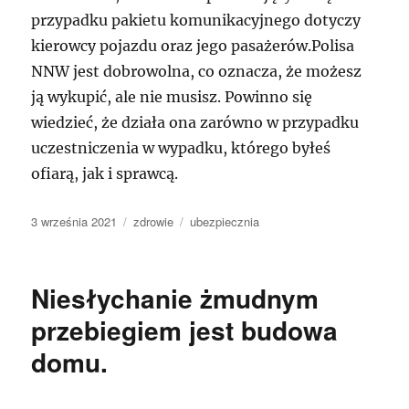
przypadku pakietu komunikacyjnego dotyczy
kierowcy pojazdu oraz jego pasażerów.Polisa
NNW jest dobrowolna, co oznacza, że możesz
ją wykupić, ale nie musisz. Powinno się
wiedzieć, że działa ona zarówno w przypadku
uczestniczenia w wypadku, którego byłeś
ofiarą, jak i sprawcą.
Data
Kategorie
Tagi
3 września 2021
zdrowie
ubezpiecznia
publikacji
Niesłychanie żmudnym
przebiegiem jest budowa
domu.