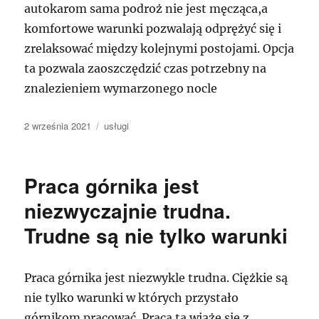
autokarom sama podroż nie jest męcząca,a
komfortowe warunki pozwalają odprężyć się i
zrelaksować między kolejnymi postojami. Opcja
ta pozwala zaoszczędzić czas potrzebny na
znalezieniem wymarzonego nocle
Data
Kategorie
2 września 2021
usługi
publikacji
Praca górnika jest
niezwyczajnie trudna.
Trudne są nie tylko warunki
Praca górnika jest niezwykle trudna. Ciężkie są
nie tylko warunki w których przystało
górnikom pracować. Praca ta wiąże się z