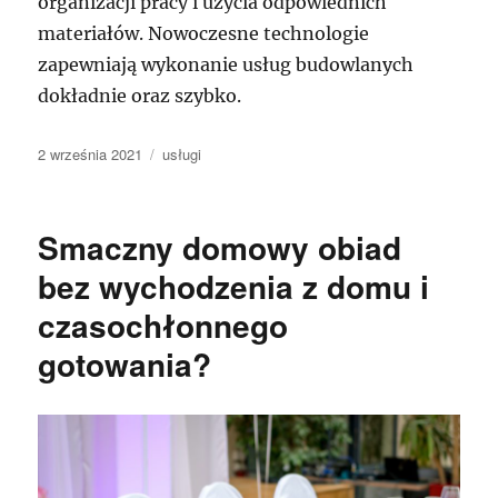
organizacji pracy i użycia odpowiednich
materiałów. Nowoczesne technologie
zapewniają wykonanie usług budowlanych
dokładnie oraz szybko.
Data
Kategorie
2 września 2021
usługi
publikacji
Smaczny domowy obiad
bez wychodzenia z domu i
czasochłonnego
gotowania?