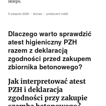
sklepu.
Data
Kategorie
Tagi
5 sierpnia 2026
biznes
producent mebli
publikacji
Dlaczego warto sprawdzić
atest higieniczny PZH
razem z deklaracją
zgodności przed zakupem
zbiornika betonowego?
Jak interpretować atest
PZH i deklaracja
zgodności przy zakupie