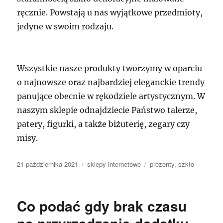
ręcznie. Powstają u nas wyjątkowe przedmioty,
jedyne w swoim rodzaju.
Wszystkie nasze produkty tworzymy w oparciu
o najnowsze oraz najbardziej eleganckie trendy
panujące obecnie w rękodziele artystycznym. W
naszym sklepie odnajdziecie Państwo talerze,
patery, figurki, a także biżuterię, zegary czy
misy.
Data
Kategorie
Tagi
21 października 2021
sklepy internetowe
prezenty
,
szkło
publikacji
Co podać gdy brak czasu