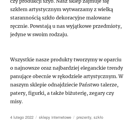
czy produkcji szyb. Nasz sklep zajmuje się
szkłem artystycznym wytwarzamy z wielką
starannością szkło dekoracyjne malowane
ręcznie. Powstają u nas wyjątkowe przedmioty,
jedyne w swoim rodzaju.
Wszystkie nasze produkty tworzymy w oparciu
o najnowsze oraz najbardziej eleganckie trendy
panujące obecnie w rękodziele artystycznym. W
naszym sklepie odnajdziecie Państwo talerze,
patery, figurki, a także biżuterię, zegary czy
misy.
Data
Kategorie
Tagi
4 lutego 2022
sklepy internetowe
prezenty
,
szkło
publikacji