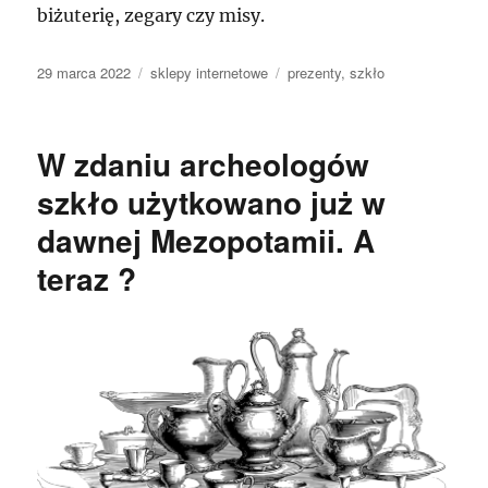
biżuterię, zegary czy misy.
Data
Kategorie
Tagi
29 marca 2022
sklepy internetowe
prezenty
,
szkło
publikacji
W zdaniu archeologów
szkło użytkowano już w
dawnej Mezopotamii. A
teraz ?