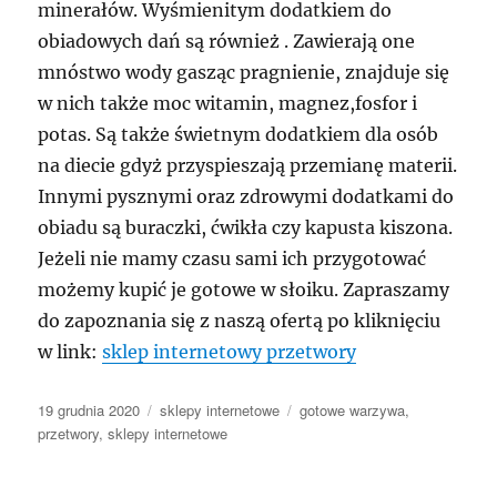
minerałów. Wyśmienitym dodatkiem do
obiadowych dań są również . Zawierają one
mnóstwo wody gasząc pragnienie, znajduje się
w nich także moc witamin, magnez,fosfor i
potas. Są także świetnym dodatkiem dla osób
na diecie gdyż przyspieszają przemianę materii.
Innymi pysznymi oraz zdrowymi dodatkami do
obiadu są buraczki, ćwikła czy kapusta kiszona.
Jeżeli nie mamy czasu sami ich przygotować
możemy kupić je gotowe w słoiku. Zapraszamy
do zapoznania się z naszą ofertą po kliknięciu
w link:
sklep internetowy przetwory
Data
Kategorie
Tagi
19 grudnia 2020
sklepy internetowe
gotowe warzywa
,
publikacji
przetwory
,
sklepy internetowe