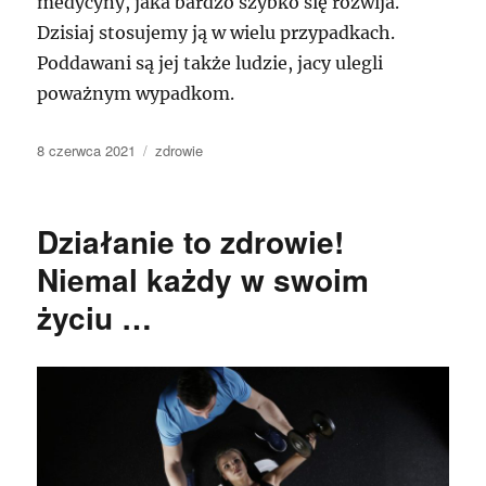
medycyny, jaka bardzo szybko się rozwija.
Dzisiaj stosujemy ją w wielu przypadkach.
Poddawani są jej także ludzie, jacy ulegli
poważnym wypadkom.
Data
Kategorie
8 czerwca 2021
zdrowie
publikacji
Działanie to zdrowie!
Niemal każdy w swoim
życiu …