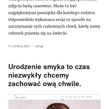
zdjęcia będą czarowne. Może to być
najpiękniejsza pamiątka dla każdego rodzica.
Odpowiednio wykonana sesja to sposób na
zatrzymanie tych cudownych chwil, kiedy nowy
członek pojawia się na świecie.
Data
Kategorie
5 czerwca 2021
usługi
publikacji
Urodzenie smyka to czas
niezwykły chcemy
zachować ową chwile.