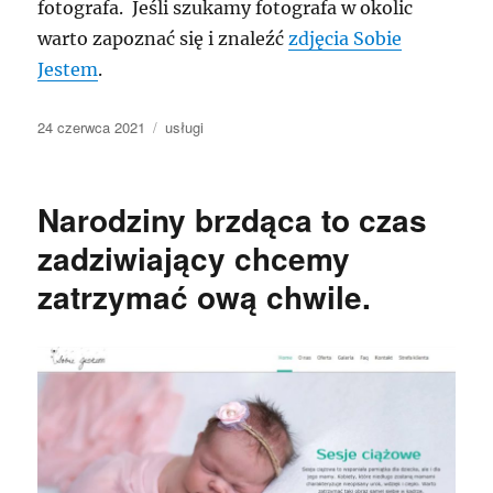
fotografa. Jeśli szukamy fotografa w okolic
warto zapoznać się i znaleźć
zdjęcia Sobie
Jestem
.
Data
Kategorie
24 czerwca 2021
usługi
publikacji
Narodziny brzdąca to czas
zadziwiający chcemy
zatrzymać ową chwile.