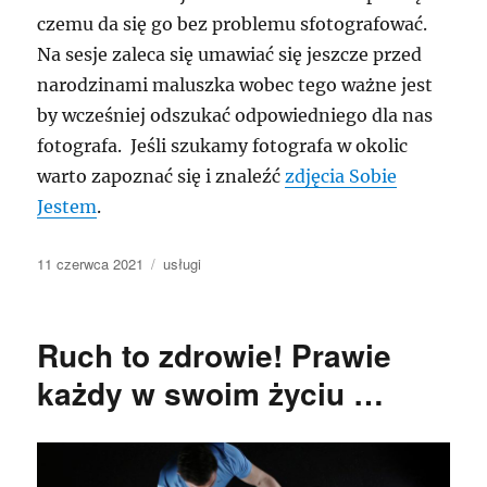
czemu da się go bez problemu sfotografować.
Na sesje zaleca się umawiać się jeszcze przed
narodzinami maluszka wobec tego ważne jest
by wcześniej odszukać odpowiedniego dla nas
fotografa. Jeśli szukamy fotografa w okolic
warto zapoznać się i znaleźć
zdjęcia Sobie
Jestem
.
Data
Kategorie
11 czerwca 2021
usługi
publikacji
Ruch to zdrowie! Prawie
każdy w swoim życiu …