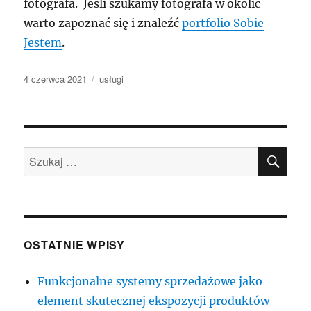
fotografa. Jeśli szukamy fotografa w okolic
warto zapoznać się i znaleźć
portfolio Sobie
Jestem
.
Data
Kategorie
4 czerwca 2021
usługi
publikacji
SZU
Szukaj:
OSTATNIE WPISY
Funkcjonalne systemy sprzedażowe jako
element skutecznej ekspozycji produktów