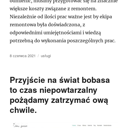
odmienić, musimy przygotować się na znacznie
większe koszty związane z remontem.
Niezależnie od ilości prac ważne jest by ekipa
remontowa była doświadczona, z
odpowiednimi umiejętnościami i wiedzą
potrzebną do wykonania poszczególnych prac.
Data
Kategorie
8 czerwca 2021
usługi
publikacji
Przyjście na świat bobasa
to czas niepowtarzalny
pożądamy zatrzymać ową
chwile.