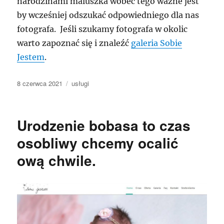
narodzinami maluszka wobec tego ważne jest
by wcześniej odszukać odpowiedniego dla nas
fotografa. Jeśli szukamy fotografa w okolic
warto zapoznać się i znaleźć
galeria Sobie
Jestem
.
Data
Kategorie
8 czerwca 2021
usługi
publikacji
Urodzenie bobasa to czas
osobliwy chcemy ocalić
ową chwile.