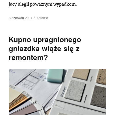
jacy ulegli poważnym wypadkom.
Data
Kategorie
8 czerwca 2021
zdrowie
publikacji
Kupno upragnionego
gniazdka wiąże się z
remontem?