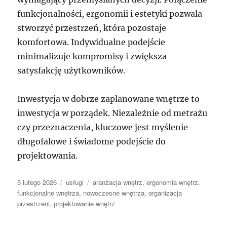
funkcjonalności, ergonomii i estetyki pozwala
stworzyć przestrzeń, która pozostaje
komfortowa. Indywidualne podejście
minimalizuje kompromisy i zwiększa
satysfakcję użytkowników.
Inwestycja w dobrze zaplanowane wnętrze to
inwestycja w porządek. Niezależnie od metrażu
czy przeznaczenia, kluczowe jest myślenie
długofalowe i świadome podejście do
projektowania.
Data
Kategorie
Tagi
5 lutego 2026
usługi
aranżacja wnętrz
,
ergonomia wnętrz
,
publikacji
funkcjonalne wnętrza
,
nowoczesne wnętrza
,
organizacja
przestrzeni
,
projektowanie wnętrz