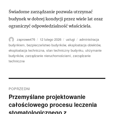
Świadome zarządzanie pozwala utrzymać
budynek w dobrej kondycji przez wiele lat oraz
ograniczyć odpowiedzialność właściciela.
Autor
Data
Kategorie
Tagi
zapnowe476
12 lutego 2026
usługi
administracja
publikacji
budynkiem
,
bezpieczeństwo budynków
,
eksploatacja obiektów
,
eksploatacja techniczna
,
stan techniczny budynku
,
utrzymanie
budynków
,
zarządzanie nieruchomościami
,
zarządzanie
techniczne
Nawigacja
POPRZEDNI
wpisu
Przemyślane projektowanie
Poprzedni
całościowego procesu leczenia
wpis:
stomatologicznego z