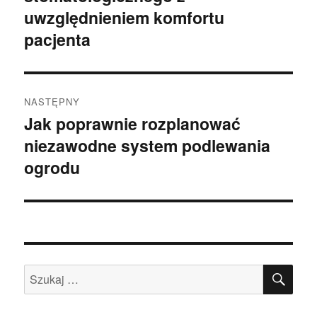
uwzględnieniem komfortu
pacjenta
NASTĘPNY
Jak poprawnie rozplanować
Następny
niezawodne system podlewania
wpis:
ogrodu
SZU
Szukaj: