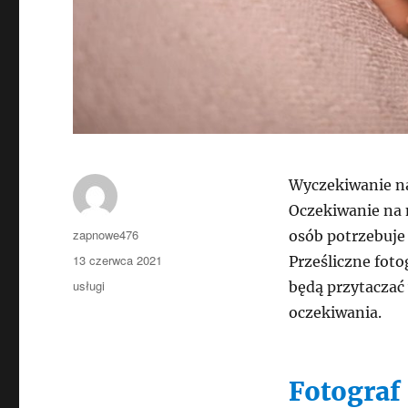
Wyczekiwanie na
Oczekiwanie na 
Autor
zapnowe476
osób potrzebuje
Data
13 czerwca 2021
Prześliczne foto
publikacji
Kategorie
usługi
będą przytaczać
oczekiwania.
Fotograf