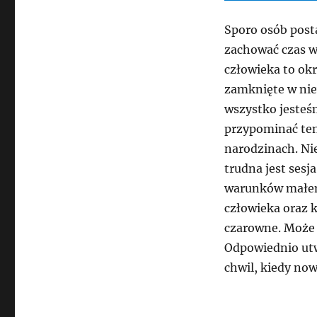
Sporo osób post
zachować czas w
człowieka to ok
zamknięte w niew
wszystko jesteś
przypominać ten
narodzinach. Ni
trudna jest ses
warunków małem
człowieka oraz 
czarowne. Może 
Odpowiednio utw
chwil, kiedy now