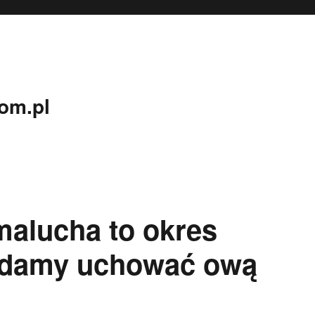
om.pl
malucha to okres
ądamy uchować ową