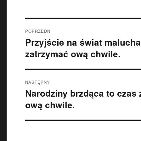
Nawigacja
POPRZEDNI
wpisu
Przyjście na świat maluch
Poprzedni
wpis:
zatrzymać ową chwile.
NASTĘPNY
Narodziny brzdąca to czas
Następny
wpis:
ową chwile.