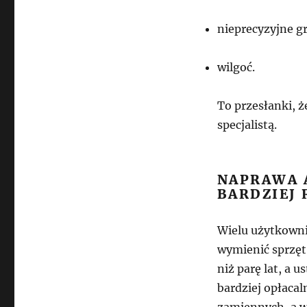
nieprecyzyjne g
wilgoć.
To przesłanki, ż
specjalistą.
NAPRAWA 
BARDZIEJ
Wielu użytkowni
wymienić sprzęt
niż parę lat, a 
bardziej opłacal
zamiennych, a w