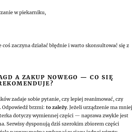
rzanie w piekarniku,
e coś zaczyna działać błędnie i warto skonsultować się z
AGD A ZAKUP NOWEGO — CO SIĘ
 REKOMENDUJE?
ków zadaje sobie pytanie, czy lepiej reanimować, czy
. Odpowiedź brzmi:
to zależy
. Jeżeli urządzenie ma mnie
usterka dotyczy wymiennej części — naprawa zwykle jest
na. Serwisy dysponują dziś szerokim zbiorem części
iele napraw można wykonać w ciągu jednej wizyty.