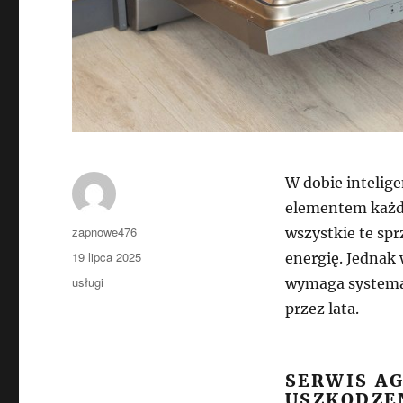
W dobie intelig
elementem każd
Autor
zapnowe476
wszystkie te spr
Data
19 lipca 2025
energię. Jednak
publikacji
Kategorie
usługi
wymaga systemat
przez lata.
SERWIS A
USZKODZE