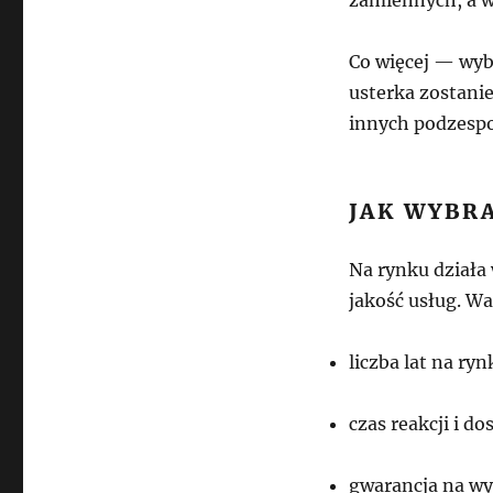
Co więcej — wyb
usterka zostani
innych podzesp
JAK WYBR
Na rynku działa
jakość usług. W
liczba lat na ryn
czas reakcji i d
gwarancja na wy