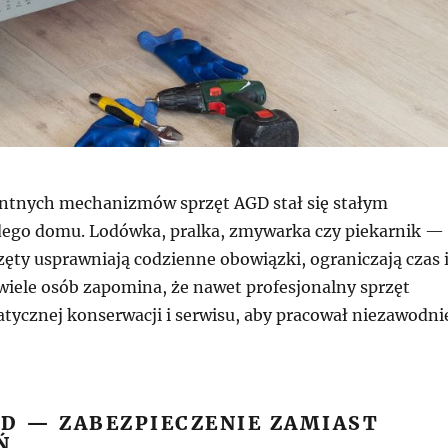
entnych mechanizmów sprzęt AGD stał się stałym
ego domu. Lodówka, pralka, zmywarka czy piekarnik —
zęty usprawniają codzienne obowiązki, ograniczają czas 
 wiele osób zapomina, że nawet profesjonalny sprzęt
ycznej konserwacji i serwisu, aby pracował niezawodni
GD — ZABEZPIECZENIE ZAMIAST
Ń