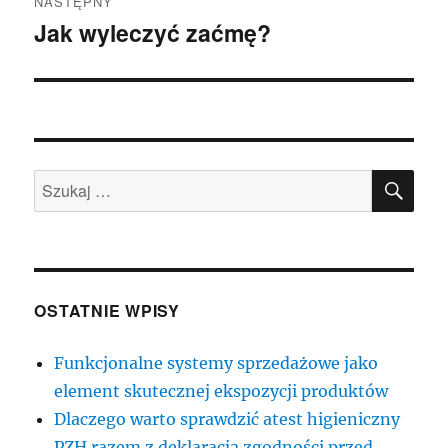
NASTĘPNY
Jak wyleczyć zaćmę?
Następny
wpis:
SZU
Szukaj:
OSTATNIE WPISY
Funkcjonalne systemy sprzedażowe jako
element skutecznej ekspozycji produktów
Dlaczego warto sprawdzić atest higieniczny
PZH razem z deklaracją zgodności przed