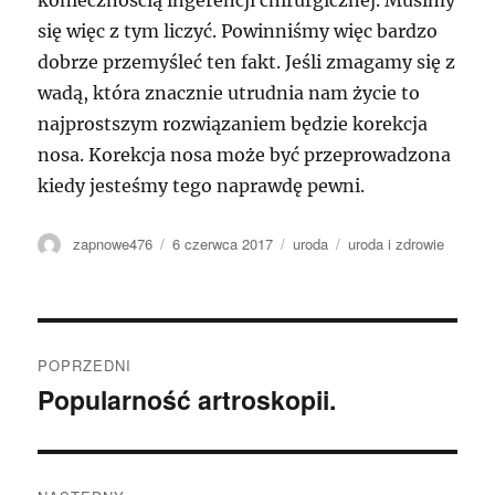
koniecznością ingerencji chirurgicznej. Musimy
się więc z tym liczyć. Powinniśmy więc bardzo
dobrze przemyśleć ten fakt. Jeśli zmagamy się z
wadą, która znacznie utrudnia nam życie to
najprostszym rozwiązaniem będzie korekcja
nosa. Korekcja nosa może być przeprowadzona
kiedy jesteśmy tego naprawdę pewni.
Autor
Data
Kategorie
Tagi
zapnowe476
6 czerwca 2017
uroda
uroda i zdrowie
publikacji
Nawigacja
POPRZEDNI
wpisu
Popularność artroskopii.
Poprzedni
wpis: