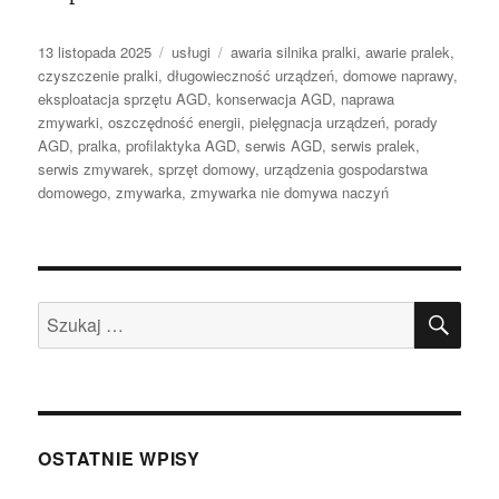
Data
Kategorie
Tagi
13 listopada 2025
usługi
awaria silnika pralki
,
awarie pralek
,
publikacji
czyszczenie pralki
,
długowieczność urządzeń
,
domowe naprawy
,
eksploatacja sprzętu AGD
,
konserwacja AGD
,
naprawa
zmywarki
,
oszczędność energii
,
pielęgnacja urządzeń
,
porady
AGD
,
pralka
,
profilaktyka AGD
,
serwis AGD
,
serwis pralek
,
serwis zmywarek
,
sprzęt domowy
,
urządzenia gospodarstwa
domowego
,
zmywarka
,
zmywarka nie domywa naczyń
SZU
Szukaj:
OSTATNIE WPISY