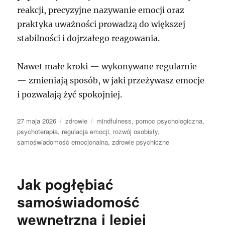
reakcji, precyzyjne nazywanie emocji oraz
praktyka uważności prowadzą do większej
stabilności i dojrzałego reagowania.
Nawet małe kroki — wykonywane regularnie
— zmieniają sposób, w jaki przeżywasz emocje
i pozwalają żyć spokojniej.
Data
Kategorie
Tagi
27 maja 2026
zdrowie
mindfulness
,
pomoc psychologiczna
,
publikacji
psychoterapia
,
regulacja emocji
,
rozwój osobisty
,
samoświadomość emocjonalna
,
zdrowie psychiczne
Jak pogłębiać
samoświadomość
wewnętrzną i lepiej