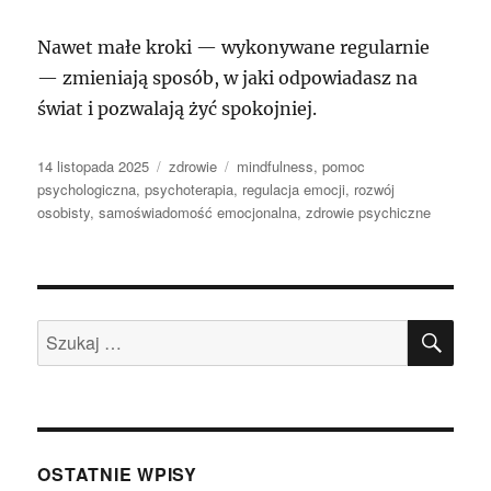
Nawet małe kroki — wykonywane regularnie
— zmieniają sposób, w jaki odpowiadasz na
świat i pozwalają żyć spokojniej.
Data
Kategorie
Tagi
14 listopada 2025
zdrowie
mindfulness
,
pomoc
publikacji
psychologiczna
,
psychoterapia
,
regulacja emocji
,
rozwój
osobisty
,
samoświadomość emocjonalna
,
zdrowie psychiczne
SZU
Szukaj:
OSTATNIE WPISY