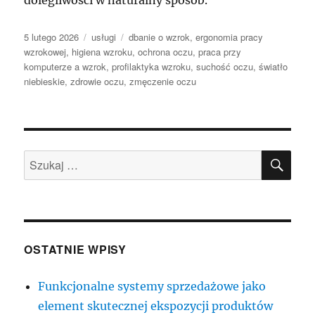
dolegliwości w naturalny sposób.
Data
Kategorie
Tagi
5 lutego 2026
usługi
dbanie o wzrok
,
ergonomia pracy
publikacji
wzrokowej
,
higiena wzroku
,
ochrona oczu
,
praca przy
komputerze a wzrok
,
profilaktyka wzroku
,
suchość oczu
,
światło
niebieskie
,
zdrowie oczu
,
zmęczenie oczu
SZU
Szukaj:
OSTATNIE WPISY
Funkcjonalne systemy sprzedażowe jako
element skutecznej ekspozycji produktów