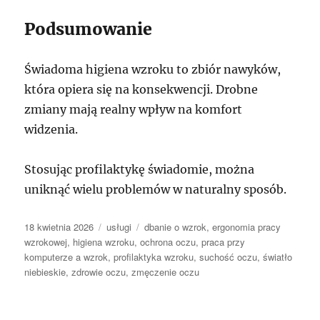
Podsumowanie
Świadoma higiena wzroku to zbiór nawyków,
która opiera się na konsekwencji. Drobne
zmiany mają realny wpływ na komfort
widzenia.
Stosując profilaktykę świadomie, można
uniknąć wielu problemów w naturalny sposób.
Data
Kategorie
Tagi
18 kwietnia 2026
usługi
dbanie o wzrok
,
ergonomia pracy
publikacji
wzrokowej
,
higiena wzroku
,
ochrona oczu
,
praca przy
komputerze a wzrok
,
profilaktyka wzroku
,
suchość oczu
,
światło
niebieskie
,
zdrowie oczu
,
zmęczenie oczu