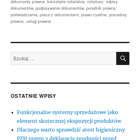
dokumenty prawne
,
kancelaria notarialna
,
notariusz
,
odpisy
dokumentów
,
podpisywanie dokumentów
,
poradnik prawny
,
poświadczenia
,
praca z dokumentami
,
prawo cywilne
,
procedury
prawne
,
usługi prawne
SZU
Szukaj:
OSTATNIE WPISY
Funkcjonalne systemy sprzedażowe jako
element skutecznej ekspozycji produktów
Dlaczego warto sprawdzić atest higieniczny
PZH razem z deklaracją zgodności przed